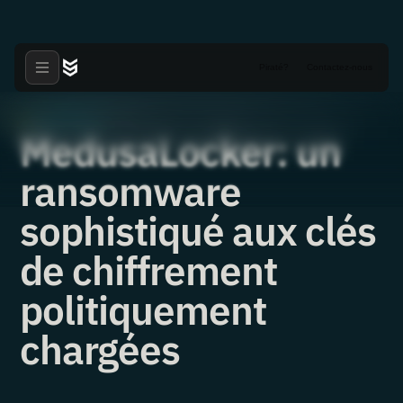
Piraté?
Contactez-nous
Livres blancs
·
10.11.2025
MedusaLocker: un
ransomware
sophistiqué aux clés
de chiffrement
politiquement
chargées