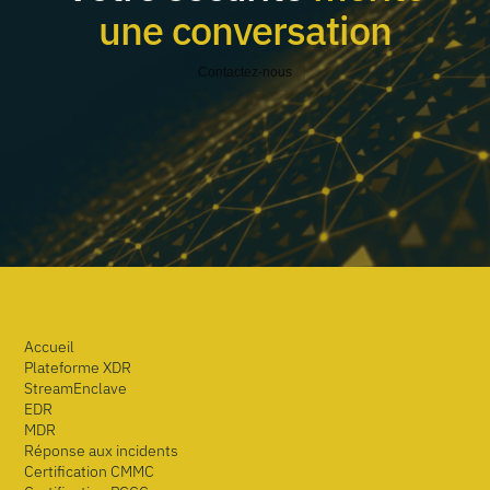
une conversation
Contactez-nous
Accueil
Plateforme XDR
StreamEnclave
EDR
MDR
Réponse aux incidents
Certification CMMC