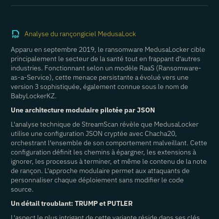
Analyse du rançongiciel MedusaLock
Apparu en septembre 2019, le ransomware MedusaLocker cible
principalement le secteur de la santé tout en frappant d'autres
industries. Fonctionnant selon un modèle RaaS (Ransomware-
as-a-Service), cette menace persistante a évolué vers une
version 3 sophistiquée, également connue sous le nom de
BabyLockerKZ.
Une architecture modulaire pilotée par JSON
L'analyse technique de StreamScan révèle que MedusaLocker
utilise une configuration JSON cryptée avec Chacha20,
orchestrant l'ensemble de son comportement malveillant. Cette
configuration définit les chemins à épargner, les extensions à
ignorer, les processus à terminer, et même le contenu de la note
de rançon. L'approche modulaire permet aux attaquants de
personnaliser chaque déploiement sans modifier le code
source.
Un détail troublant: TRUMP et PUTLER
L'aspect le plus intrigant de cette variante réside dans ses clés