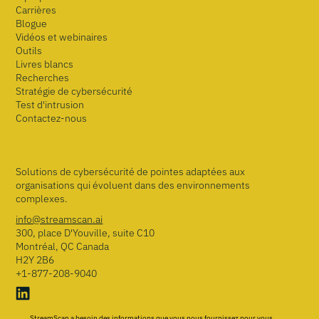
Carrières
Blogue
Vidéos et webinaires
Outils
Livres blancs
Recherches
Stratégie de cybersécurité
Test d'intrusion
Contactez-nous
Solutions de cybersécurité de pointes adaptées aux
organisations qui évoluent dans des environnements
complexes.
info@streamscan.ai
300, place D'Youville, suite C10
Montréal, QC Canada
H2Y 2B6
+1-877-208-9040
StreamScan a besoin des informations que vous nous fournissez pour vous