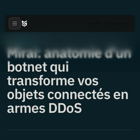
Piraté?
Contactez-nous
Livres blancs
·
13.11.2025
Mirai: anatomie d'un
botnet qui
transforme vos
objets connectés en
armes DDoS