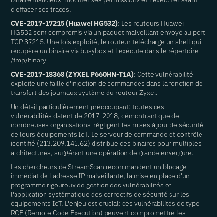
binaire malicieux, modifier ses permissions et l'exécuter avant
d'effacer ses traces.
CVE-2017-17215 (Huawei HG532)
: Les routeurs Huawei
HG532 sont compromis via un paquet malveillant envoyé au port
TCP 37215. Une fois exploité, le routeur télécharge un shell qui
récupère un binaire via busybox et l'exécute dans le répertoire
/tmp/binary.
CVE-2017-18368 (ZYXEL P660HN-T1A)
: Cette vulnérabilité
exploite une faille d'injection de commandes dans la fonction de
transfert des journaux système du routeur Zyxel.
Un détail particulièrement préoccupant: toutes ces
vulnérabilités datent de 2017-2018, démontrant que de
nombreuses organisations négligent les mises à jour de sécurité
de leurs équipements IoT. Le serveur de commande et contrôle
identifié (213.209.143.62) distribue des binaires pour multiples
architectures, suggérant une opération de grande envergure.
Les chercheurs de StreamScan recommandent un blocage
immédiat de l'adresse IP malveillante, la mise en place d'un
programme rigoureux de gestion des vulnérabilités et
l'application systématique des correctifs de sécurité sur les
équipements IoT. L'enjeu est crucial: ces vulnérabilités de type
RCE (Remote Code Execution) peuvent compromettre les