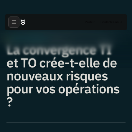
Piraté?
Contactez-nous
Vidéos et webinaires
·
·
11.06.2026
La convergence TI
et TO crée-t-elle de
nouveaux risques
pour vos opérations
?