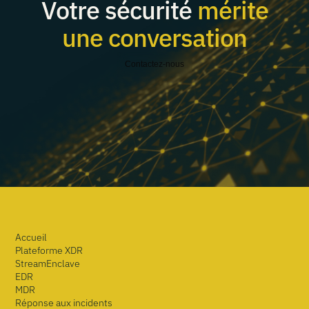
Votre sécurité
mérite
une conversation
Contactez-nous
Accueil
Plateforme XDR
StreamEnclave
EDR
MDR
Réponse aux incidents