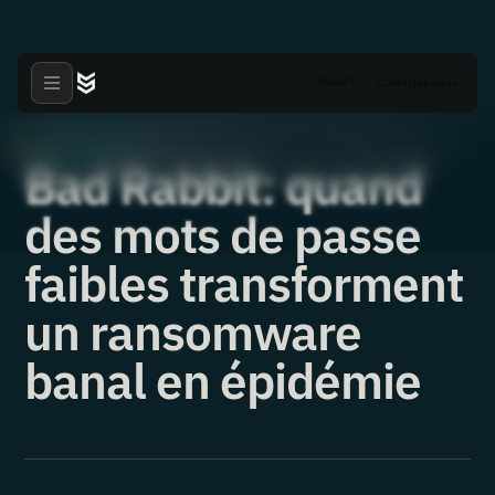
Piraté?
Contactez-nous
Livres blancs
·
30.04.2020
Bad Rabbit: quand
des mots de passe
faibles transforment
un ransomware
banal en épidémie