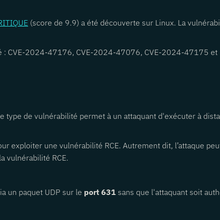
CRITIQUE
(score de 9.9) a été découverte sur Linux. La vulnérab
bilité : CVE-2024-47176, CVE-2024-47076, CVE-2024-47175 e
e ce type de vulnérabilité permet à un attaquant d'exécuter à d
pour exploiter une vulnérabilité RCE. Autrement dit, l’attaque p
a vulnérabilité RCE.
é
 via un paquet UDP sur le
port 631
sans que l'attaquant soit auth