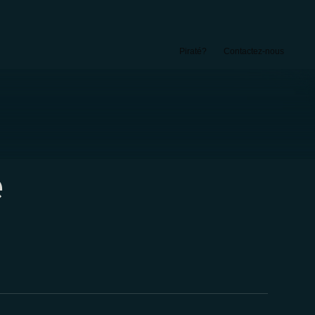
Piraté?
Contactez-nous
e