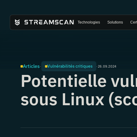
Technologies
Solutions
Cert
Articles
Vulnérabilités critiques
·
·
26.09.2024
Potentielle vul
sous Linux (sc