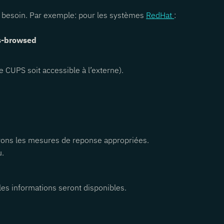
s besoin. Par exemple: pour les systèmes
RedHat
:
ps-browsed
e CUPS soit accessible à l’externe).
uerons les mesures de reponse appropriées.
u.
les informations seront disponibles.