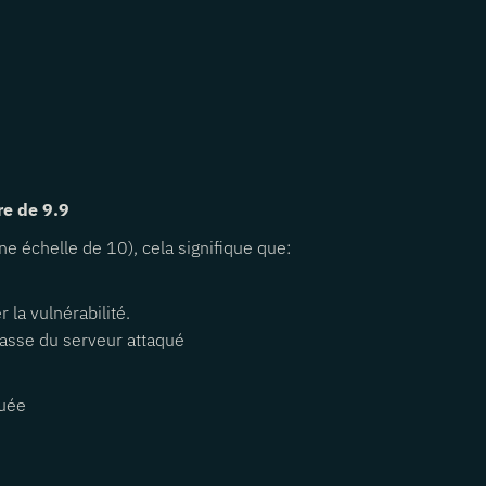
re de 9.9
une échelle de 10), cela signifique que:
 la vulnérabilité.
passe du serveur attaqué
quée