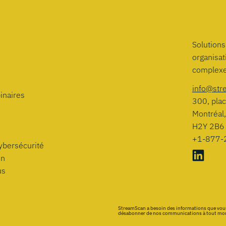
Solutions
organisa
complexe
info@str
inaires
300, plac
Montréal
H2Y 2B6
+1-877-
cybersécurité
on
us
StreamScan a besoin des informations que vous
désabonner de nos communications à tout momen