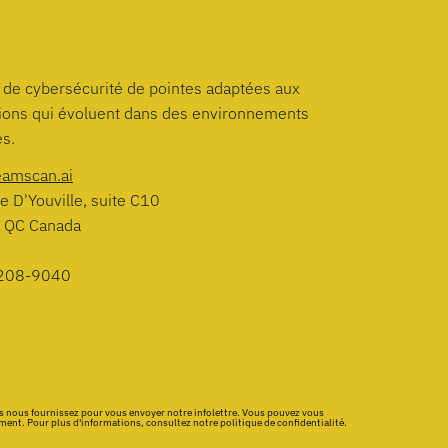
 de cybersécurité de pointes adaptées aux
tions qui évoluent dans des environnements
s.
eamscan.ai
e D'Youville, suite C10
, QC Canada
208-9040
 nous fournissez pour vous envoyer notre infolettre. Vous pouvez vous
t. Pour plus d'informations, consultez notre politique de confidentialité.