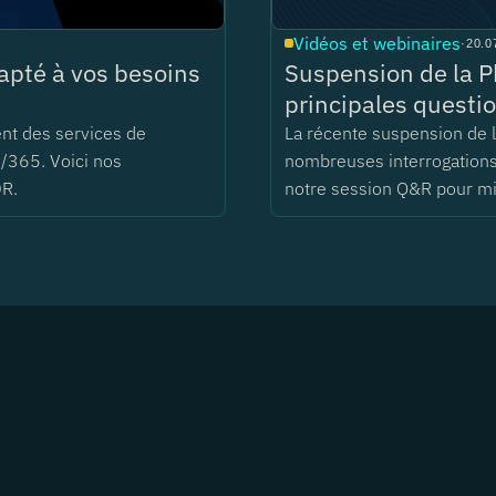
Vidéos et webinaires
·
20.0
pté à vos besoins
Suspension de la P
principales questio
ent des services de
La récente suspension de
/365. Voici nos
nombreuses interrogations 
DR.
notre session Q&R pour m