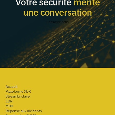
Votre sécurité
mérite
une conversation
Contactez-nous
Accueil
Plateforme XDR
StreamEnclave
EDR
MDR
Réponse aux incidents