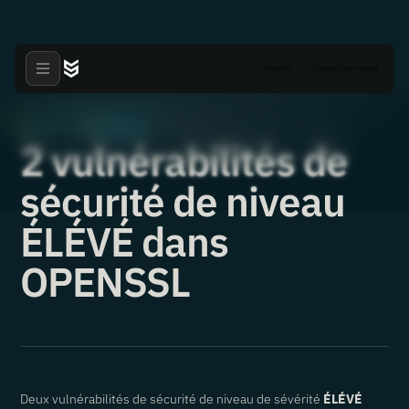
Piraté?
Contactez-nous
Articles
Nouvelles
·
·
02.11.2022
2 vulnérabilités de
sécurité de niveau
ÉLÉVÉ dans
OPENSSL
Deux vulnérabilités de sécurité de niveau de sévérité
ÉLÉVÉ