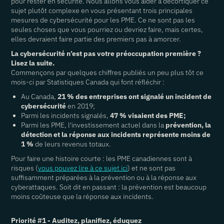
pour rester en sécurité. Nous allons vous aider à décortiquer ce
sujet plutôt complexe en vous présentant trois principales
mesures de cybersécurité pour les PME. Ce ne sont pas les
seules choses que vous pourriez ou devriez faire, mais certes,
elles devraient faire partie des premiers pas à amorcer.
La cybersécurité n’est pas votre préoccupation première ?
Lisez la suite.
Commençons par quelques chiffres publiés un peu plus tôt ce
mois-ci par Statistiques Canada qui font réfléchir :
Au Canada,
21 % des entreprises ont signalé un incident de
cybersécurité
en 2019;
Parmi les incidents signalés,
47 % visaient des PME;
Parmi les PME, l'investissement actuel dans la
prévention, la
détection et la réponse aux incidents représente moins de
1 %
de leurs revenus totaux.
Pour faire une histoire courte : les PME canadiennes sont à
risques (
vous pouvez lire à ce sujet ici
) et ne sont pas
suffisamment préparées à la prévention ou à la réponse aux
cyberattaques. Soit dit en passant : la prévention est beaucoup
moins coûteuse que la réponse aux incidents.
Priorité #1 - Auditez, planifiez, éduquez