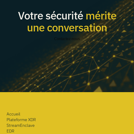
Votre sécurité
mérite
une conversation
Contactez-nous
Accueil
Plateforme XDR
StreamEnclave
EDR