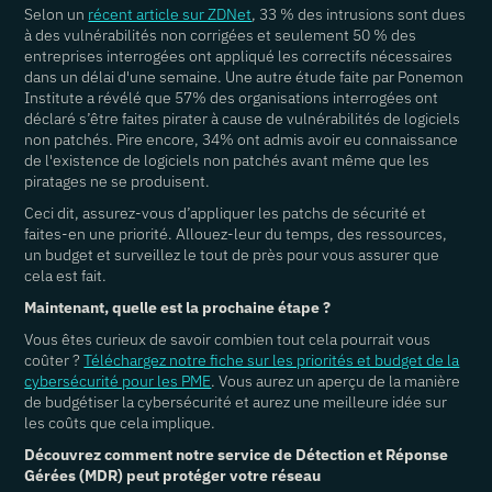
Selon un
récent article sur ZDNet
, 33 % des intrusions sont dues
à des vulnérabilités non corrigées et seulement 50 % des
entreprises interrogées ont appliqué les correctifs nécessaires
dans un délai d'une semaine. Une autre étude faite par Ponemon
Institute a révélé que 57% des organisations interrogées ont
déclaré s’être faites pirater à cause de vulnérabilités de logiciels
non
patchés
. Pire encore, 34% ont admis avoir eu connaissance
de l'existence de logiciels non
patchés
avant même que les
piratages ne se produisent.
Ceci dit, assurez-vous d’appliquer les
patchs
de sécurité et
faites-en une priorité. Allouez-leur du temps, des ressources,
un budget et surveillez le tout de près pour vous assurer que
cela est fait.
Maintenant, quelle est la prochaine étape ?
Vous êtes curieux de savoir combien tout cela pourrait vous
coûter ?
Téléchargez notre fiche sur les priorités et budget de la
cybersécurité pour les PME
. Vous aurez un aperçu de la manière
de budgétiser la cybersécurité et aurez une meilleure idée sur
les coûts que cela implique.
Découvrez comment notre service de Détection et Réponse
Gérées (MDR) peut protéger votre réseau