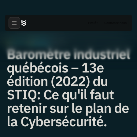
Piraté?
Contactez-nous
Articles
Nouvelles
·
·
18.05.2022
Baromètre industriel
québécois – 13e
édition (2022) du
STIQ: Ce qu'il faut
retenir sur le plan de
la Cybersécurité.