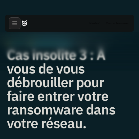
Piraté?
Contactez-nous
Articles
Vulnérabilités critiques
·
·
30.11.2021
Cas insolite 3 : À
vous de vous
débrouiller pour
faire entrer votre
ransomware dans
votre réseau.