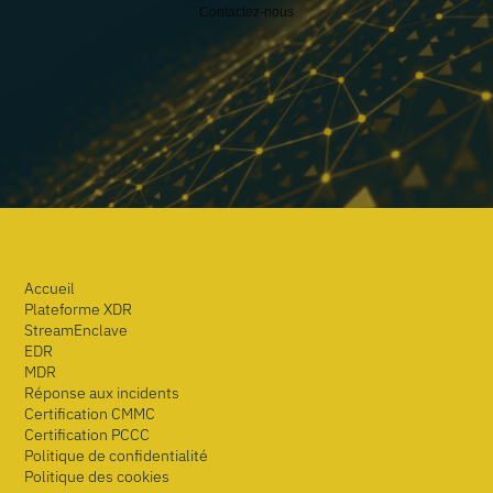
Contactez-nous
Accueil
Plateforme XDR
StreamEnclave
EDR
MDR
Réponse aux incidents
Certification CMMC
Certification PCCC
Politique de confidentialité
Politique des cookies