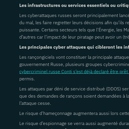
Les infrastructures ou services essentiels ou criti
Les cyberattaques russes seront principalement lancées
du mal, les faire regretter leurs décisions afin qu’il
puissante. Certains secteurs tels que l'Énergie, les M
d’autres car l’impact de leur piratage peut avoir un (tr
Les principales cyber attaques qui cibleront les in
Les rançongiciels vont constituer la principale attaqu
gouvernement Russe, plusieurs groupes cybercriminel
cybercriminel russe Conti s’est déjà declaré être prêt 
permis.
Les attaques par déni de service distribué (DDOS) seron
que des demandes de rançons soient demandées à la s
l’attaque cesse.
Le risque d'hameçonnage augmentera aussi lors cette p
Le risque d’espionnage se verra aussi augmenté duran