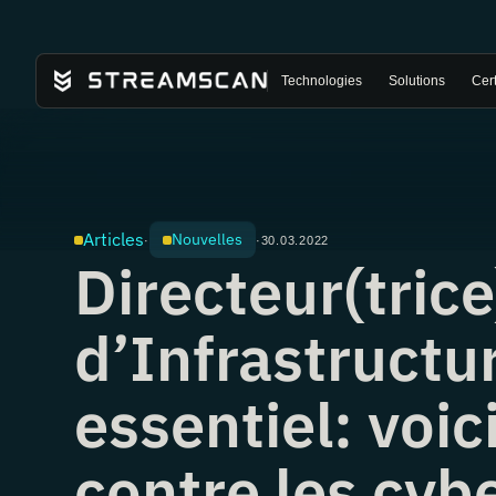
Technologies
Solutions
Cert
Articles
Nouvelles
·
·
30.03.2022
Directeur(tric
d’Infrastructu
essentiel: voi
contre les cyb