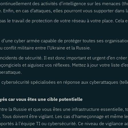
ntinuellement des activités d’intelligence sur les menaces (thre
. Enfin, en cas d’attaques, elles pourront vous supporter dans 
pas le travail de protection de votre réseau à votre place. Cela e
se d’une cyber armée capable de protéger toutes ses organisat
conflit militaire entre l’Ukraine et la Russie.
cidents de sécurité. Il est donc important et urgent d’en créer 
ongiciels et aiguisez vos réflexes. Mettez à jour votre liste d’
berattaque.
e cybersécurité spécialisées en réponse aux cyberattaques (tel
yés car vous êtes une cible potentielle
ntre la Russie et que vous êtes une infrastructure essentielle,
ée. Tous doivent être vigilant. Les cas d'hameçonnage et même 
és à l'équipe TI ou cybersécurité. Ce niveau de vigilance accru