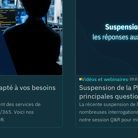
Vidéos et webinaires
·
20.0
pté à vos besoins
Suspension de la P
principales questio
ent des services de
La récente suspension de
/365. Voici nos
nombreuses interrogations 
DR.
notre session Q&R pour m