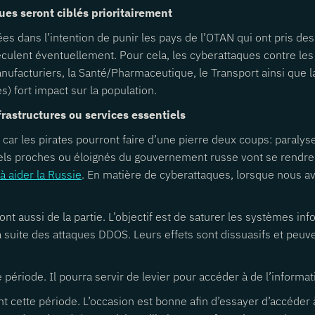
ques seront ciblés prioritairement
 dans l’intention de punir les pays de l’OTAN qui ont pris des s
s reculent éventuellement. Pour cela, les cyberattaques contre le
anufacturiers, la Santé/Pharmaceutique, le Transport ainsi que l
ès) fort impact sur la population.
frastructures ou services essentiels
e car les pirates pourront faire d’une pierre deux coups: paraly
s proches ou éloignés du gouvernement russe vont se rendre d
à aider la Russie
. En matière de cyberattaques, lorsque nous a
t aussi de la partie. L’objectif est de saturer les systèmes info
uite des attaques DDOS. Leurs effets sont dissuasifs et peuv
ériode. Il pourra servir de levier pour accéder à de l’informati
t cette période. L’occasion est bonne afin d’essayer d’accéder