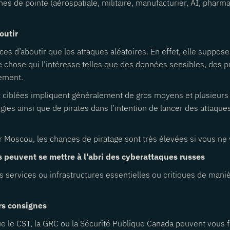
es de pointe (aérospatiale, militaire, manufacturier, AI, phar
outir
es d’aboutir que les attaques aléatoires. En effet, elle suppos
ose qui l'intéresse telles que des données sensibles, des propr
tement.
t ciblées impliquent généralement de gros moyens et plusieurs p
ies ainsi que de pirates dans l’intention de lancer des attaque
 Moscou, les chances de piratage sont très élevées si vous ne 
s peuvent se mettre à l'abri des cyberattaques russes
 services ou infrastructures essentielles ou critiques de maniè
urs consignes
 le CST, la GRC ou la Sécurité Publique Canada peuvent vous fou