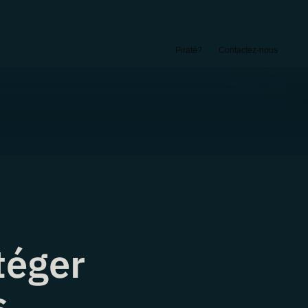
Piraté?
Contactez-nous
téger
s