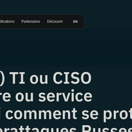
EN
ifications
Partenaires
Découvrir
e) TI ou CISO
re ou service
ci comment se pro
erattaques Russe