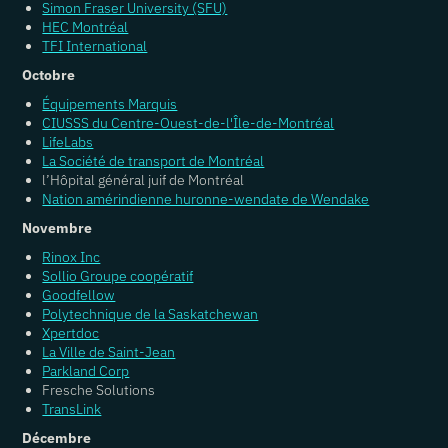
Simon Fraser University (SFU)
HEC Montréal
TFI International
Octobre
Équipements Marquis
CIUSSS du Centre-Ouest-de-l'Île-de-Montréal
LifeLabs
La Société de transport de Montréal
l’Hôpital général juif de Montréal
Nation amérindienne huronne-wendate de Wendake
Novembre
Rinox Inc
Sollio Groupe coopératif
Goodfellow
Polytechnique de la Saskatchewan
Xpertdoc
La Ville de Saint-Jean
Parkland Corp
Fresche Solutions
TransLink
Décembre