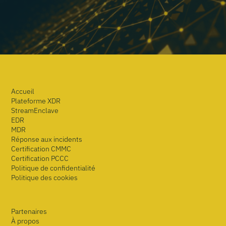
Accueil
Plateforme XDR
StreamEnclave
EDR
MDR
Réponse aux incidents
Certification CMMC
Certification PCCC
Politique de confidentialité
Politique des cookies
Partenaires
À propos