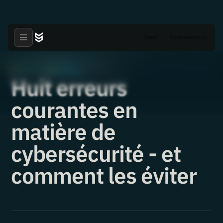
Piraté?
Contactez-nous
Articles
Nouvelles
·
·
22.12.2021
Huit erreurs
courantes en
matière de
cybersécurité - et
comment les éviter