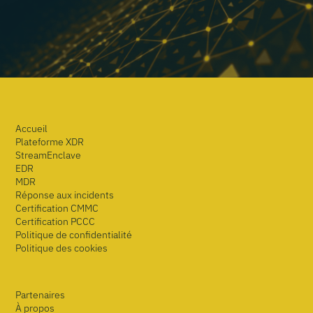
Accueil
Plateforme XDR
StreamEnclave
EDR
MDR
Réponse aux incidents
Certification CMMC
Certification PCCC
Politique de confidentialité
Politique des cookies
Partenaires
À propos