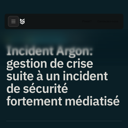
Piraté?
Contactez-nous
Articles
Reponse aux incidents
·
·
02.04.2020
Incident Argon:
gestion de crise
suite à un incident
de sécurité
fortement médiatisé