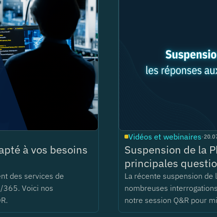
Vidéos et webinaires
·
20.0
pté à vos besoins
Suspension de la P
principales questio
ent des services de
La récente suspension de
/365. Voici nos
nombreuses interrogations 
DR.
notre session Q&R pour m