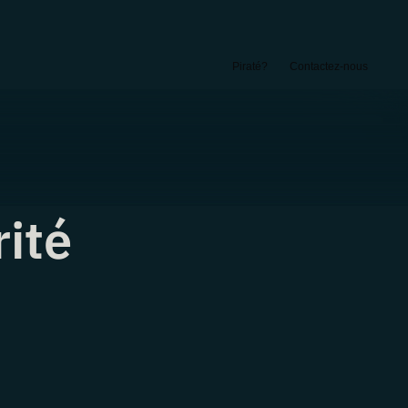
Piraté?
Contactez-nous
rité
: