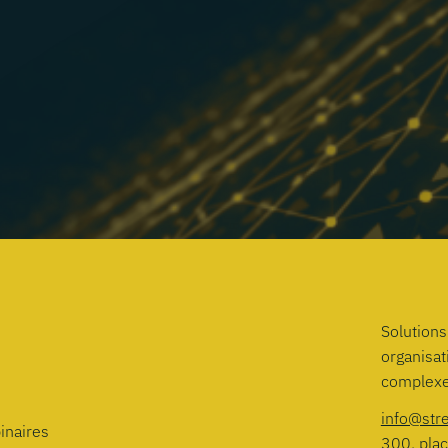
Solutions
organisa
complexe
info@str
inaires
300, plac