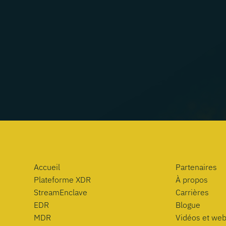
Accueil
Partenaires
Plateforme XDR
À propos
StreamEnclave
Carrières
EDR
Blogue
MDR
Vidéos et web