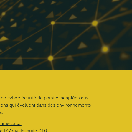
 de cybersécurité de pointes adaptées aux
tions qui évoluent dans des environnements
s.
eamscan.ai
e D'Youville, suite C10