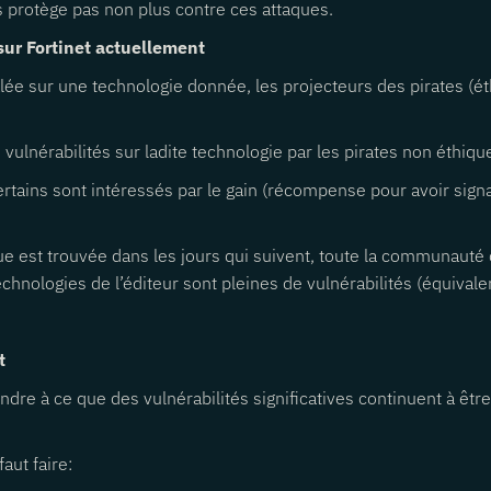
s protège pas non plus contre ces attaques.
 sur Fortinet actuellement
gnalée sur une technologie donnée, les projecteurs des pirates 
nérabilités sur ladite technologie par les pirates non éthiques
rtains sont intéressés par le gain (récompense pour avoir signaler
 est trouvée dans les jours qui suivent, toute la communauté de
echnologies de l’éditeur sont pleines de vulnérabilités (équivale
t
tendre à ce que des vulnérabilités significatives continuent à êtr
aut faire: