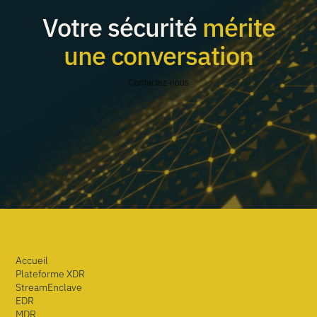
Votre sécurité
mérite
une conversation
Contactez-nous
Accueil
Plateforme XDR
StreamEnclave
EDR
MDR