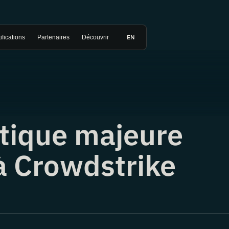
EN
ifications
Partenaires
Découvrir
tique majeure
 à Crowdstrike