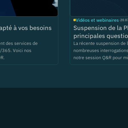
Vidéos et webinaires
·
20.0
pté à vos besoins
Suspension de la P
principales questio
ent des services de
La récente suspension de
/365. Voici nos
nombreuses interrogations 
DR.
notre session Q&R pour m