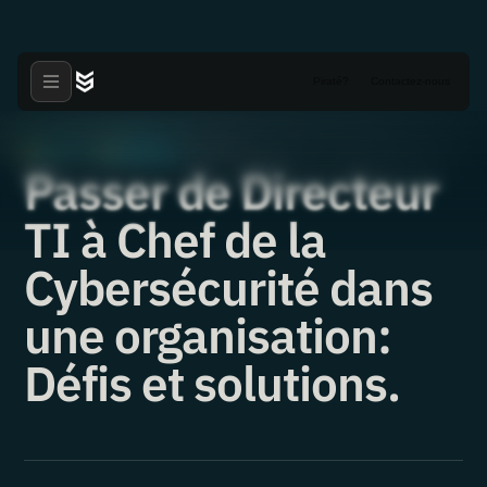
Piraté?
Contactez-nous
Articles
Nouvelles
·
·
22.02.2022
Passer de Directeur
TI à Chef de la
Cybersécurité dans
une organisation:
Défis et solutions.