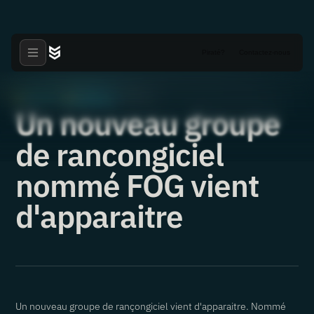
Piraté?
Contactez-nous
Articles
Nouvelles
·
·
15.05.2024
Un nouveau groupe
de rancongiciel
nommé FOG vient
d'apparaitre
Un nouveau groupe de rançongiciel vient d'apparaitre. Nommé