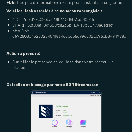
FOG
, très peu d'informations existe pour l'instant sur ce groupe.
Voici les Hash associés à ce nouveau rançongiciel:
MD5 : 617d79c02ebac68b613d5b7cdbf001fd
SHA-1 : 83f00af43df650fda2c5b4a04a7b31790a8ad4cf
SHA-256:
e67260804526323484f564eebeb6c99ed021b960b899ff788aed
Action à prendre:
Surveiller la présence de ce Hash dans votre réseau. Le
bloquer.
Detection et blocage par notre EDR Streamscan