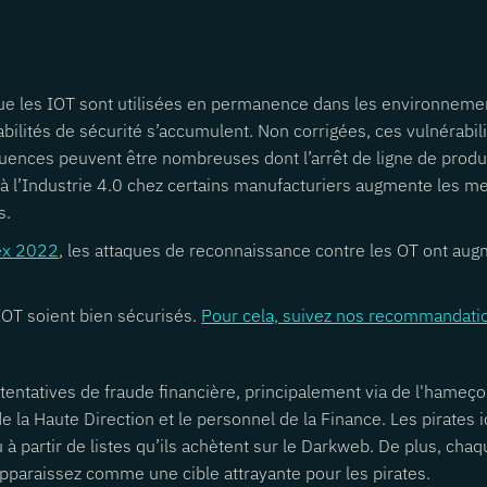
 que les IOT sont utilisées en permanence dans les environnemen
bilités de sécurité s’accumulent. Non corrigées, ces vulnérabili
quences peuvent être nombreuses dont l’arrêt de ligne de product
 à l’Industrie 4.0 chez certains manufacturiers augmente les m
s.
dex 2022
, les attaques de reconnaissance contre les OT ont au
 IOT soient bien sécurisés.
Pour cela, suivez nos recommandatio
entatives de fraude financière, principalement via de l'hameço
la Haute Direction et le personnel de la Finance. Les pirates ide
 à partir de listes qu’ils achètent sur le Darkweb. De plus, cha
pparaissez comme une cible attrayante pour les pirates.