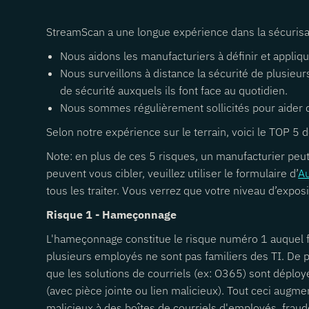
StreamScan a une longue expérience dans la sécurisa
Nous aidons les manufacturiers à définir et appliqu
Nous surveillons à distance la sécurité de plusieur
de sécurité auxquels ils font face au quotidien.
Nous sommes régulièrement sollicités pour aider de
Selon notre expérience sur le terrain, voici le TOP 5 
Note: en plus de ces 5 risques, un manufacturier peut 
peuvent vous cibler, veuillez utiliser le formulaire d’
Au
tous les traiter. Vous verrez que votre niveau d’expo
Risque 1 - Hameçonnage
L'hameçonnage constitue le risque numéro 1 auquel f
plusieurs employés ne sont pas familiers des TI. De pl
que les solutions de courriels (ex: O365) sont déploy
(avec pièce jointe ou lien malicieux). Tout ceci augm
malicieux à des boîtes de courriels d'employés, fraude