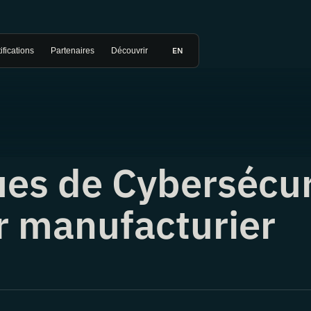
EN
ifications
Partenaires
Découvrir
ues de Cybersécur
r manufacturier