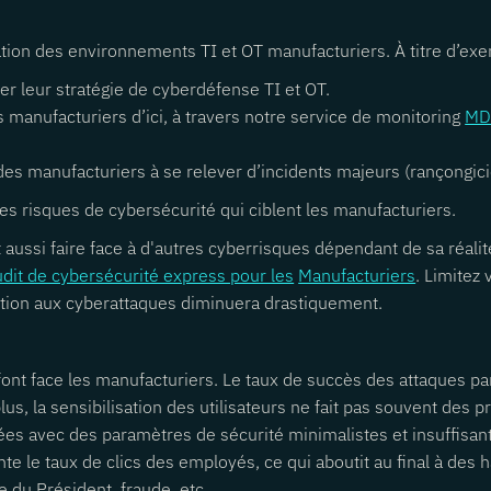
tion des environnements TI et OT manufacturiers. À titre d’ex
er leur stratégie de cyberdéfense TI et OT.
s manufacturiers d’ici, à travers notre service de monitoring
MD
s manufacturiers à se relever d’incidents majeurs (rançongiciel
des risques de cybersécurité qui ciblent les manufacturiers.
aussi faire face à d'autres cyberrisques dépendant de sa réalit
dit de cybersécurité express pour les
Manufacturiers
. Limitez
sition aux cyberattaques diminuera drastiquement.
ont face les manufacturiers. Le taux de succès des attaques p
us, la sensibilisation des utilisateurs ne fait pas souvent des 
ées avec des paramètres de sécurité minimalistes et insuffisants
ente le taux de clics des employés, ce qui aboutit au final à de
 du Président, fraude, etc.