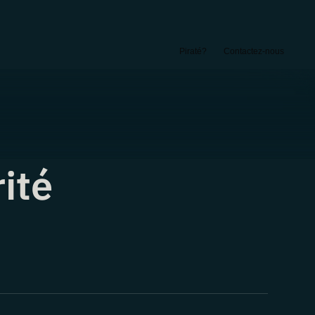
Piraté?
Contactez-nous
ité