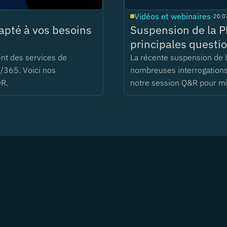
Vidéos et webinaires
·
20.0
pté à vos besoins
Suspension de la P
principales questio
ent des services de
La récente suspension de
/365. Voici nos
nombreuses interrogations 
DR.
notre session Q&R pour m