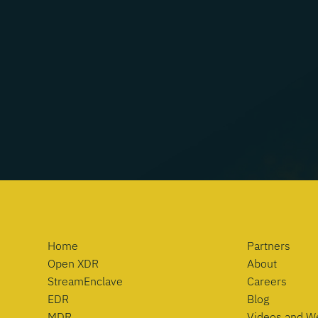
Home
Partners
Open XDR
About
StreamEnclave
Careers
EDR
Blog
MDR
Videos and W