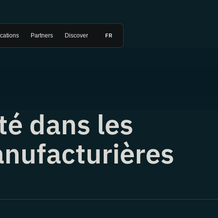
FR
ications
Partners
Discover
té dans les
anufacturières