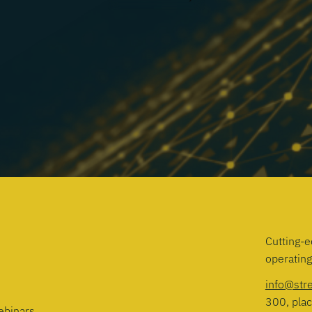
Cutting-e
operatin
info@str
300, plac
ebinars