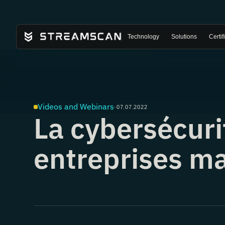
Technology
Solutions
Certif
Videos and Webinars
·
07.07.2022
La cybersécuri
entreprises m