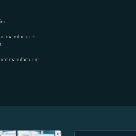
ier
ne manufacturier
s
ent manufacturier