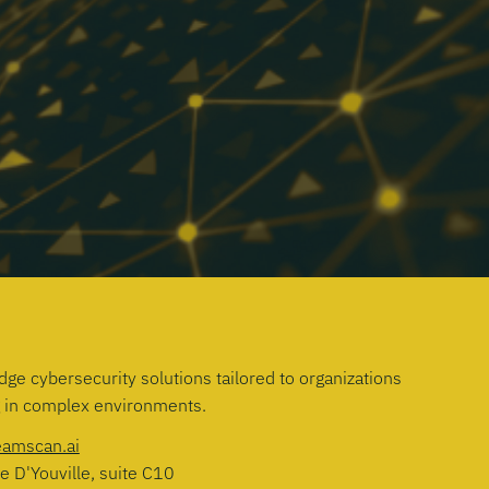
dge cybersecurity solutions tailored to organizations
g in complex environments.
eamscan.ai
e D'Youville, suite C10