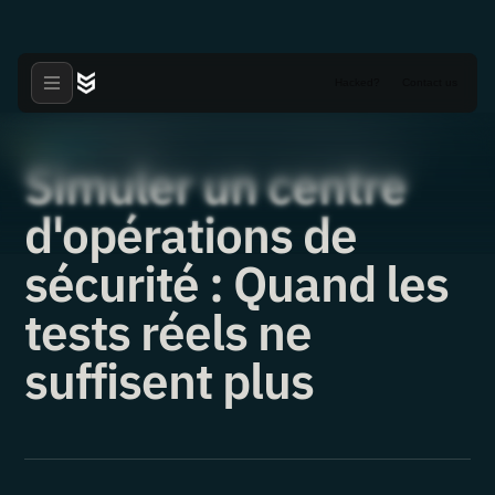
Hacked?
Contact us
Research
·
15.06.2020
Simuler un centre
d'opérations de
sécurité : Quand les
tests réels ne
suffisent plus