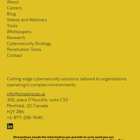
About
Careers
Blog
Videos and Webinars
Tools
Whitepapers
Research
Cybersecurity Strategy
Penetration Tests
Contact
Cutting-edge cybersecurity solutions tailored to organizations
operating in complex environments.
info@streamscan.ai
300, place D'Youville, suite C10
Montréal, QC Canada
H2Y 2B6
+1-877-208-9040
StreamScan needs the information you provide to us to send you our