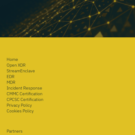
Home
Open XDR
StreamEnclave
EDR
MDR
Incident Response
CMMC Certification
CPCSC Certification
Privacy Policy
Cookies Policy
Partners